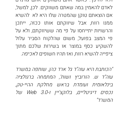
לאדם להאמין במה שאתם משווקים. לכן, למשל, 
אם הוצאתם טוקן שהמטרה שלו היא לא  להשיא 
ממנו רווח, אבל שיווקתם אותו ככזה, ייתכן 
והרשויות יתייחסו על פי מה ששיווקתם, ולא על 
פי המצב בפועל, משום שהלקוח הסביר עלול 
להשקיע כסף במוצר או בשירות שלכם מתוך 
ציפייה להשיא רווח, ואז תהיו חשופים לאכיפה.
"הכותבת היא עוה"ד גל ארד כהן, שותפה במשרד 
עוה"ד ש. הורוביץ ושות', המתמחה ברגולציה 
בינלאומית ועומדת בראש מחלקת ההיי-טק, 
נכסים דיגיטליים, בלוקצ'יין ו-Web 3.0 של 
המשרד"