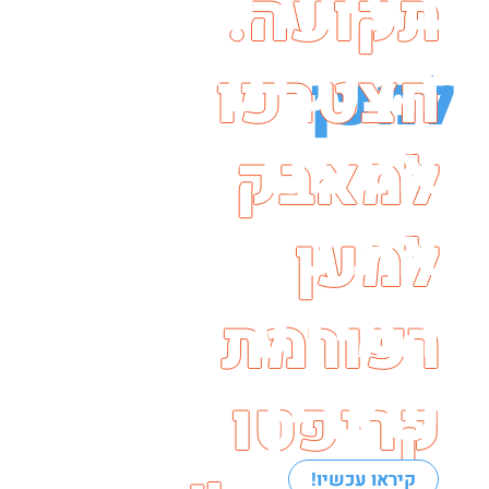
בעיות עם
תקועה.
קריפטו
הבנקים?
הצטרפו
למען
עתיד
אספנו לכם
למאבק
ישראל
את כל
למען
המידע
רפורמת
שצריך >>
קריפטו
!קיראו עכשיו