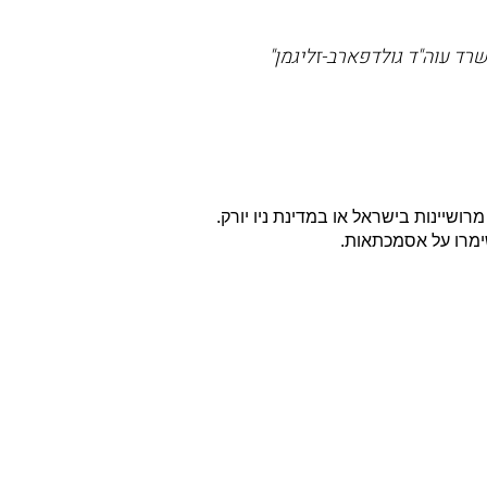
רד עוה"ד גולדפארב-זליגמן"
שיינות בישראל או במדינת ניו יורק.