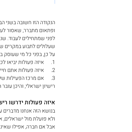
הנקודה הזו חשובה בשני הבט
ופתאום מתברר, שאסור לעשות
לפני שמתחילים לעבוד. שני
שעלולים לתבוע במקרים של ת
על כן, בפני כל מי שעוסק 
1.      איזה פעולות יביאו לכך שתידרשו לרישיון בישראל?
2.      איזה פעולות אתם חייבים לבצע מול גורם שיש לו רישיון?
3.      אם מרכז הפעילות ש
רישיון ישראלי, והיכן עובר 
איזה פעולות ידרשו רי
בנושא הזה אנחנו מדברים ע
ולא פועלת מול ישראלים, אז
אבל אם חברה, אפילו שאינ