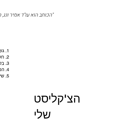
"הכותב הוא עו"ד אמיר ונג
גשו
חשב
בקבלת
הפר
שימ
הצ'קליסט
שלי