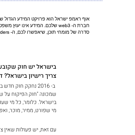
אוף ראמפ ישראל הוא פרויקט המידע הגדול ש
חברת ה- web3 שלכם. המידע אינ
סדרה של מומחי תוכן, שיאפשרו לכם, ה- Builders של התחום, להבין למה אתם נכנסים, איפה אפשר להתקדם, וממה צריך להיזהר.
בישראל יש חוק שקובע ש
צריך רישיון בישראל? ד
 ב- 2016 נחקק חוק
שמכונה "חוק הפיקוח על שיר
בישראל. כלומר, כל מי שעו
מי שפורט, ממיר, מוכר, ואפ
עם זאת, יש פעולות שאין צור