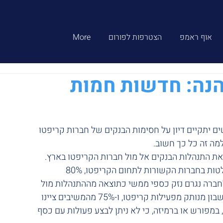
אוף ראמפ
הצטרפות לפורום
More
הנה: חדשות חמות
למה זה כל כך חשוב.
 התנהלות הבנקים אל מול חברות הקריפטו בארץ. 
במחקר השתתפו כ-35 מנהלים בכירים ומקבלי החלטות בחברות הקשורות לתחום הקריפטו, 80% 
חברה נגרם נזק כספי ממשי כתוצאה מההתנהלות מול 
הבנקים, כ-66% ציינו כי הבנקים ביקשו לוודא שהחשבון מנותק מפעילות קריפטו, ו-75% מהמשיבים ציינו 
 במפורש או ברמיזה, כי לא ניתן לבצע פעולות עם כסף 