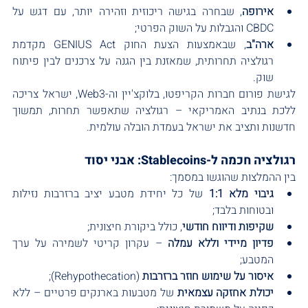
אירופה
, שבחרה בגישה ריכוזית וזהירה יותר, עם דגש על 
CBDC והגבלות על השוק הפרטי;
ארה"ב
, שבאמצעות הצעת החוק GENIUS Act מקדמת 
רגולציה תחרותית, שמאזנת בין הגנה על צרכנים לבין פיתוח 
שוק.
לגישת פורום חברות הקריפטו, בלוקצ'יין וה-Web3, ישראל צריכה 
ללכת בנתיב האמריקאי – רגולציה שתאפשר תחרות, תמשוך 
חדשנות ותציב את ישראל בעמדת הובלה עולמית.
רגולציה חכמה ל-Stablecoins: אבני יסוד
בין ההמלצות שהוגשו במסמך:
גיבוי מלא 1:1
 של כל יחידת מטבע יציב ברזרבות נזילות 
ובטוחות בלבד;
שקיפות ודיווח חודשי
, כולל ביקורת חיצונית;
פדיון מיידי וללא עמלה
 – עקרון קריטי לשמירה על ערך 
המטבע;
איסור על שימוש חוזר ברזרבות
 (Rehypothecation);
יכולת אחזקה עצמאית
 של מטבעות בארנקים פרטיים – ללא 