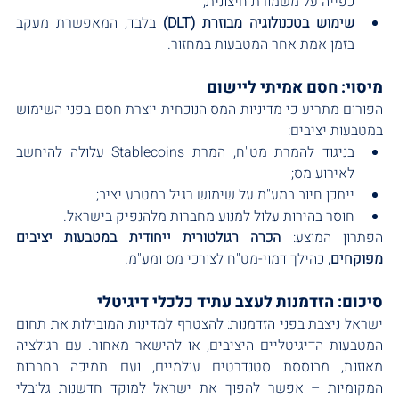
כפייה על משמורת חיצונית;
שימוש בטכנולוגיה מבוזרת (DLT)
 בלבד, המאפשרת מעקב 
בזמן אמת אחר המטבעות במחזור.
מיסוי: חסם אמיתי ליישום
הפורום מתריע כי מדיניות המס הנוכחית יוצרת חסם בפני השימוש 
במטבעות יציבים:
בניגוד להמרת מט"ח, המרת Stablecoins עלולה להיחשב 
לאירוע מס;
ייתכן חיוב במע"מ על שימוש רגיל במטבע יציב;
חוסר בהירות עלול למנוע מחברות מלהנפיק בישראל.
הפתרון המוצע: 
הכרה רגולטורית ייחודית במטבעות יציבים 
מפוקחים
, כהילך דמוי-מט"ח לצורכי מס ומע"מ.
סיכום: הזדמנות לעצב עתיד כלכלי דיגיטלי
ישראל ניצבת בפני הזדמנות: להצטרף למדינות המובילות את תחום 
המטבעות הדיגיטליים היציבים, או להישאר מאחור. עם רגולציה 
מאוזנת, מבוססת סטנדרטים עולמיים, ועם תמיכה בחברות 
המקומיות – אפשר להפוך את ישראל למוקד חדשנות גלובלי 