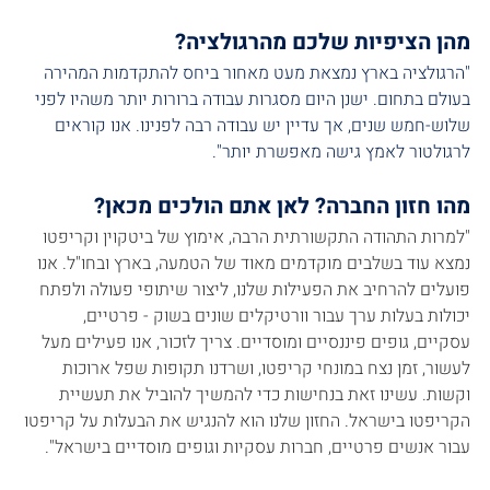
מהן הציפיות שלכם מהרגולציה?
"הרגולציה בארץ נמצאת מעט מאחור ביחס להתקדמות המהירה 
בעולם בתחום. ישנן היום מסגרות עבודה ברורות יותר משהיו לפני 
שלוש-חמש שנים, אך עדיין יש עבודה רבה לפנינו. אנו קוראים 
לרגולטור לאמץ גישה מאפשרת יותר".
מהו חזון החברה? לאן אתם הולכים מכאן?
"למרות התהודה התקשורתית הרבה, אימוץ של ביטקוין וקריפטו 
נמצא עוד בשלבים מוקדמים מאוד של הטמעה, בארץ ובחו"ל. אנו 
פועלים להרחיב את הפעילות שלנו, ליצור שיתופי פעולה ולפתח 
יכולות בעלות ערך עבור וורטיקלים שונים בשוק - פרטיים, 
עסקיים, גופים פיננסיים ומוסדיים. צריך לזכור, אנו פעילים מעל 
לעשור, זמן נצח במונחי קריפטו, ושרדנו תקופות שפל ארוכות 
וקשות. עשינו זאת בנחישות כדי להמשיך להוביל את תעשיית 
הקריפטו בישראל. החזון שלנו הוא להנגיש את הבעלות על קריפטו 
עבור אנשים פרטיים, חברות עסקיות וגופים מוסדיים בישראל".