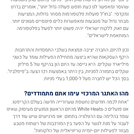
שהוסר ומאפשר לנו כעת חופש פעולה גדול יותר", אומרים בז'רנו 
ומקדסי. "בחו"ל פועלות פלטפורמות מסחר גדולות, המציעות 
מבחר גדול של מטבעות ומאפשרות כלים פיננסיים מגוונים יותר. 
עם זאת, ללקוח ישראלי יהיה פשוט יותר לפעול בפלטפורמה 
המותאמת לישראלים".
נכון להיום, החברה יציבה ונמצאת בשלבי התמסדות והתרחבות. 
היקף העסקאות שהיא ביצעה מתחילת הפעילות עומד על כשני 
מיליארד שקלים. היא גייסה עד היום הון בהיקף של 5 מיליון 
שקלים בתמורה למניות, בין היתר באמצעות רכז הצעה ב"פיפלביז". 
בסך הכל יש לחברה מעל ל-1,000 בעלי מניות.
מהו האתגר המרכזי עימו אתם מתמודדים?
"אחת לכמה חודשים נחשפת שערורייה חדשה בעולם הקריפטו. 
אנו פועלים כ-White Heats מהיום הראשון ונמנעים מעיסוק שאינו 
עומד בהלימה עם הרגולציה בתחום. אנו מרגישים שיש עוד דרך 
לעבור על מנת לגשר על הפער בין המורכבות של רשתות מטבע 
מבוזר לפעילות יום-יומית טריוויאלית של הלקוחות".